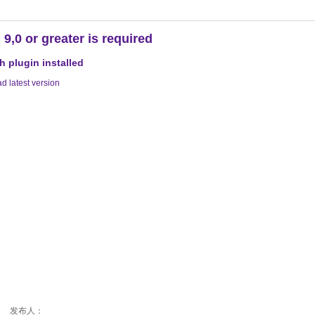
 9,0 or greater is required
h plugin installed
d latest version
： 发布人：