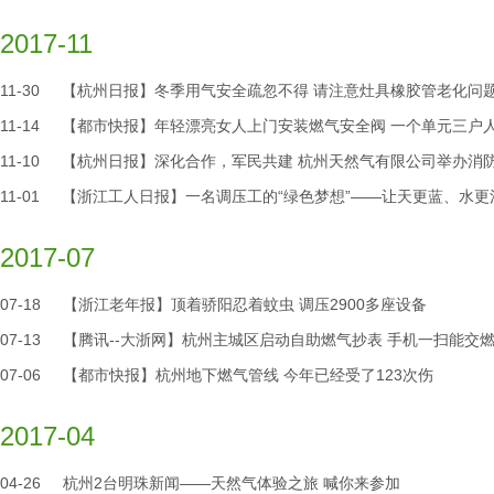
2017-11
11-30
【杭州日报】冬季用气安全疏忽不得 请注意灶具橡胶管老化问
11-14
【都市快报】年轻漂亮女人上门安装燃气安全阀 一个单元三户
11-10
【杭州日报】深化合作，军民共建 杭州天然气有限公司举办消
11-01
【浙江工人日报】一名调压工的“绿色梦想”——让天更蓝、水更
2017-07
07-18
【浙江老年报】顶着骄阳忍着蚊虫 调压2900多座设备
07-13
【腾讯--大浙网】杭州主城区启动自助燃气抄表 手机一扫能交
07-06
【都市快报】杭州地下燃气管线 今年已经受了123次伤
2017-04
04-26
杭州2台明珠新闻——天然气体验之旅 喊你来参加