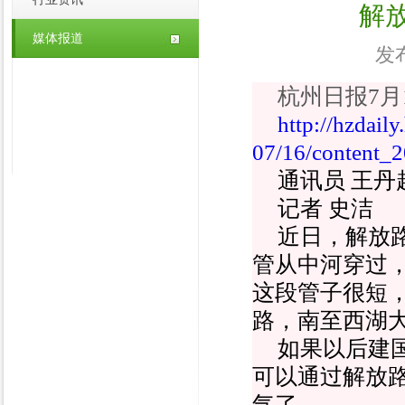
解
媒体报道
发布
杭州日报7月
http://hzdail
07/16/content_
通讯员 王丹
记者 史洁
近日，解放
管从中河穿过
这段管子很短
路，南至西湖
如果以后建
可以通过解放
气了。