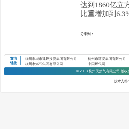
达到
1860
亿立
比重增加到
6.3
分享到：
友情
杭州市城市建设投资集团有限公司
杭州市环境集团有限公司
链接
杭州市燃气集团有限公司
中国燃气网
©
2013 杭州天然气有限公司 版
技术支持: